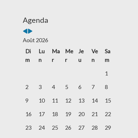
Mois
Mois
Agenda
précédent
suivant
Août 2026
Di
Lu
Ma
Me
Je
Ve
Sa
m
n
r
r
u
n
m
1
2
3
4
5
6
7
8
9
10
11
12
13
14
15
16
17
18
19
20
21
22
23
24
25
26
27
28
29